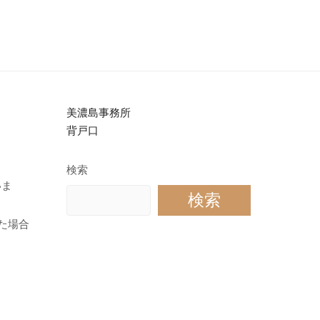
美濃島事務所
背戸口
検索
いま
検索
た場合