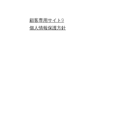
投
顧客専用サイト9
個人情報保護方針
稿
ナ
ビ
ゲ
ー
シ
ョ
ン