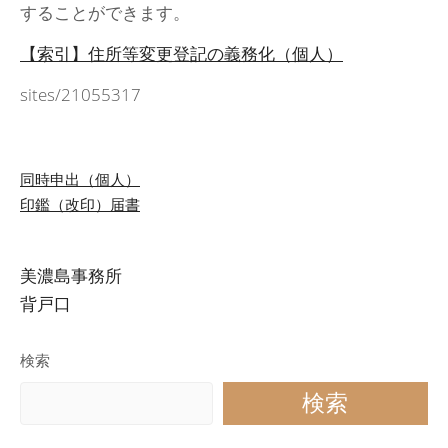
することができます。
【索引】住所等変更登記の義務化（個人）
sites/21055317
投
同時申出（個人）
印鑑（改印）届書
稿
ナ
美濃島事務所
背戸口
ビ
ゲ
検索
検索
ー